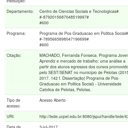
instituição:
Departamento:
Centro de Ciencias Sociais e Tecnologicas#
#-8792015687048519997#
#600
Programa:
Programa de Pos-Graduacao em Politica Social#
#-7895665898047196699#
#600
Citação:
MACHADO, Fernanda Fonseca. Programa Jove
Aprendiz e mercado de trabalho: uma análise a
partir dos alunos egressos dos cursos promovid
pelo SEST/SENAT no município de Pelotas (2015
2017. 142 f. Dissertação( Programa de Pos-
Graduacao em Politica Social) - Universidade
Catolica de Pelotas, Pelotas.
Tipo de
Acesso Aberto
acesso:
URI:
http://tede.ucpel.edu.br:8080/jspui/handle/tede/
Data de
3-jul-2017