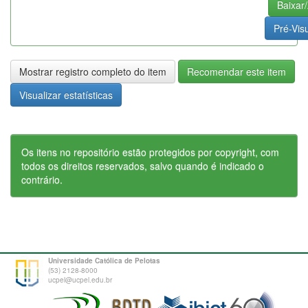
Baixar/
Pré-Visu
Mostrar registro completo do item
Recomendar este item
Visualizar estatísticas
Os itens no repositório estão protegidos por copyright, com
todos os direitos reservados, salvo quando é indicado o
contrário.
Universidade Católica de Pelotas
(53) 2128-8000
ucpel@ucpel.edu.br