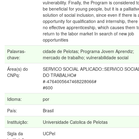
vulnerability. Finally, the Program is considered t
be beneficial for young people, but it is a palliativ
solution of social inclusion, since even if there is
opportunity for qualification and internship, there 
no effective apprenticeship, which causes them t
return to the labor market In search of new job
opportunities
Palavras-
cidade de Pelotas; Programa Jovem Aprendiz;
chave:
mercado de trabalho; vulnerabilidade social
Área(s) do
SERVICO SOCIAL APLICADO::SERVICO SOCIA
CNPq:
DO TRABALHO#
#-4764005647468228066#
#600
Idioma:
por
País:
Brasil
Instituição:
Universidade Catolica de Pelotas
Sigla da
UCPel