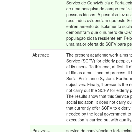
Serviço de Convivência e Fortaleci
de uma pesquisa de campo realiza
pessoas idosas. A pesquisa fez us
resultados evidenciam que este Ser
enfrentamento do isolamento socia
demonstram que o número de CRAS 
população idosa residente em Pelot
uma maior oferta do SCFV para pes
Abstract:
The present academic work aims to 
Service (SCFV) for elderly people,
of its users. To this end, at first,
of life as a multifaceted process. I
Social Assistance System. Furtherm
objectives. Finally, it presents the
not carry out the SCFV for elderly
The results show that this Service p
social isolation, it does not carry
that currently offer SCFV to elderly 
needed by the local government to i
execution is carried out with quality
Palavras-
serviço de convivência e fortalecim