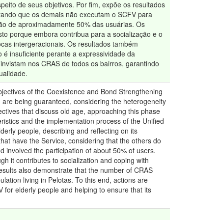
peito de seus objetivos. Por fim, expõe os resultados
erando que os demais não executam o SCFV para
ação de aproximadamente 50% das usuárias. Os
sto porque embora contribua para a socialização e o
ocas intergeracionais. Os resultados também
 insuficiente perante a expressividade da
 invistam nos CRAS de todos os bairros, garantindo
ualidade.
bjectives of the Coexistence and Bond Strengthening
, are being guaranteed, considering the heterogeneity
spectives that discuss old age, approaching this phase
cteristics and the implementation process of the Unified
rly people, describing and reflecting on its
, that have the Service, considering that the others do
 involved the participation of about 50% of users.
gh it contributes to socialization and coping with
e results also demonstrate that the number of CRAS
ulation living in Pelotas. To this end, actions are
for elderly people and helping to ensure that its
.