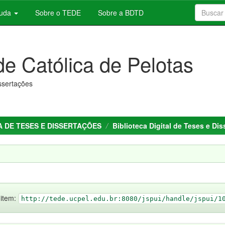
juda
Sobre o TEDE
Sobre a BDTD
de Católica de Pelotas
issertações
 DE TESES E DISSERTAÇÕES
Biblioteca Digital de Teses e Di
 item:
http://tede.ucpel.edu.br:8080/jspui/handle/jspui/1