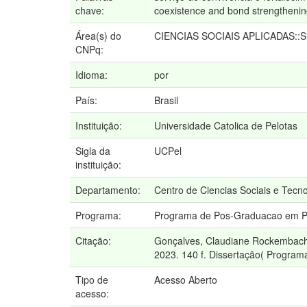
chave:
coexistence and bond strengthening
Área(s) do
CIENCIAS SOCIAIS APLICADAS::
CNPq:
Idioma:
por
País:
Brasil
Instituição:
Universidade Catolica de Pelotas
Sigla da
UCPel
instituição:
Departamento:
Centro de Ciencias Sociais e Tecn
Programa:
Programa de Pos-Graduacao em Pol
Citação:
Gonçalves, Claudiane Rockembach. 
2023. 140 f. Dissertação( Programa
Tipo de
Acesso Aberto
acesso: