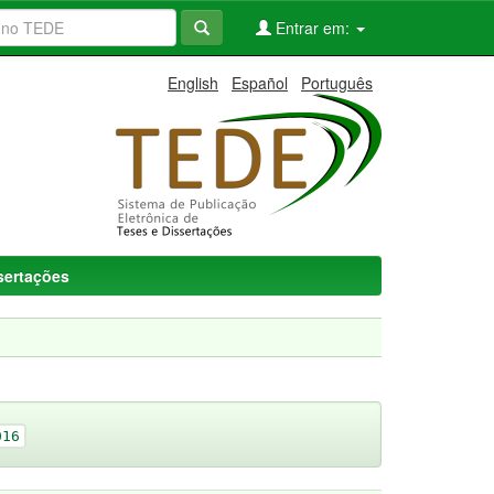
Entrar em:
English
Español
Português
ssertações
016