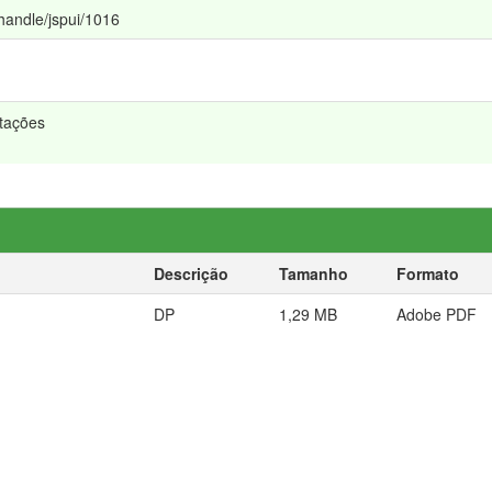
/handle/jspui/1016
rtações
Descrição
Tamanho
Formato
DP
1,29 MB
Adobe PDF