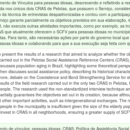
mento de Vínculos para pessoas idosas, descrevendo e refletindo a res
da nos únicos dois CRAS de Pelotas, que possuem o Serviço, consid
o da técnica de entrevistas despadronizadas e contou com a particip
viço garante parcialmente os objetivos previstos em sua elaboração, i
l, não executa outras atividades importantes, como por exemplo, as tr
que atualmente oferecem o SCFV para pessoas idosas no município é
as. Para tanto, são necessárias ações por parte do governo local que
soas idosas e colaborando para que a sua execução seja feita com q
present the results of a research that aimed to analyze whether the o
 carried out in the Pelotas Social Assistance Reference Centers (CRAS)
 it discusses population aging in Brazil, highlighting some theoretical per
t then discusses social assistance policy, describing its historical chara
ore, debate on the Coexistence and Bond Strengthening Service for elde
 results of the field research carried out in the only two CRAS in Pelotas
 people. The research used the non-standardized interview technique and
artially guarantees the objectives set out in its creation, because althou
 out other important activities, such as intergenerational exchanges. Th
people in the municipality is insufficient given the size of the elderly pop
nvest in CRAS in all neighborhoods, ensuring a greater supply of SCFV 
.
ento de vínculos; pessoas idosas; CRAS; Política de Assistência Social